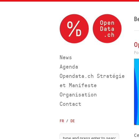
B
O
Po
News
Agenda
Opendata.ch Stratégie
et Manifeste
Organisation
Contact
FR
/
DE
Ce