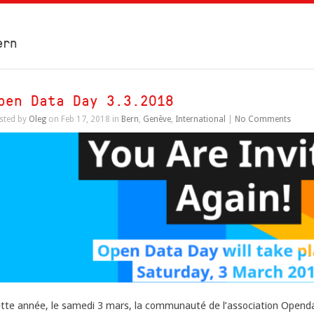
ern
pen Data Day 3.3.2018
sted by
Oleg
on Feb 17, 2018 in
Bern
,
Genève
,
International
|
No Comments
tte année, le samedi 3 mars, la communauté de l’association Opendat