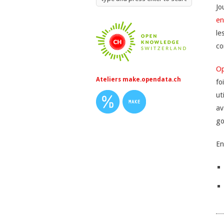
Jo
en
le
co
Op
Ateliers make.opendata.ch
fo
ut
av
go
En